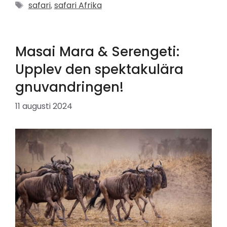
Etiketter
safari
,
safari Afrika
Masai Mara & Serengeti:
Upplev den spektakulära
gnuvandringen!
11 augusti 2024