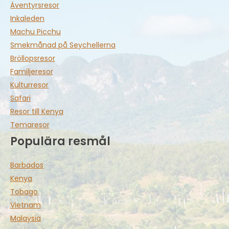
Äventyrsresor
Inkaleden
Machu Picchu
Smekmånad på Seychellerna
Bröllopsresor
Familjeresor
Kulturresor
Safari
Resor till Kenya
Temaresor
Populära resmål
Barbados
Kenya
Tobago
Vietnam
Malaysia