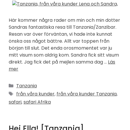
Här kommer några rader om min och min dotter
Sandras fantastiska resa till Tanzania/Zanzibar.
Resan var över förväntan, vi hade inte kunnat
önska oss något bättre. Allt var toppen från
början till slut. Det enda orosmomentet var ju
mitt visum som aldrig kom. Sandra fick sitt visum
direkt. Jag fick det på mejlen samma dag …
Läs
mer
Kategorier
Tanzania
Etiketter
från våra kunder
,
från våra kunder Tanzania
,
safari
,
safari Afrika
Hej Ella! [Tanzania]