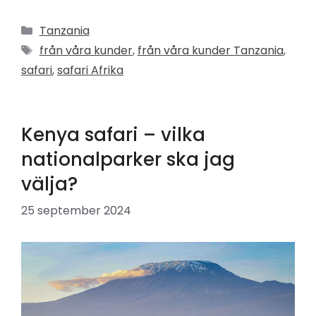
Kategorier
Tanzania
Etiketter
från våra kunder
,
från våra kunder Tanzania
,
safari
,
safari Afrika
Kenya safari – vilka
nationalparker ska jag
välja?
25 september 2024