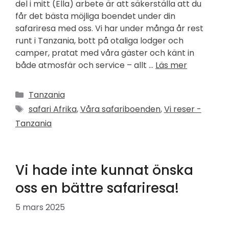
del i mitt (Ella) arbete är att säkerställa att du
får det bästa möjliga boendet under din
safariresa med oss. Vi har under många år rest
runt i Tanzania, bott på otaliga lodger och
camper, pratat med våra gäster och känt in
både atmosfär och service – allt …
Läs mer
Kategorier
Tanzania
Etiketter
safari Afrika
,
Våra safariboenden
,
Vi reser -
Tanzania
Vi hade inte kunnat önska
oss en bättre safariresa!
5 mars 2025