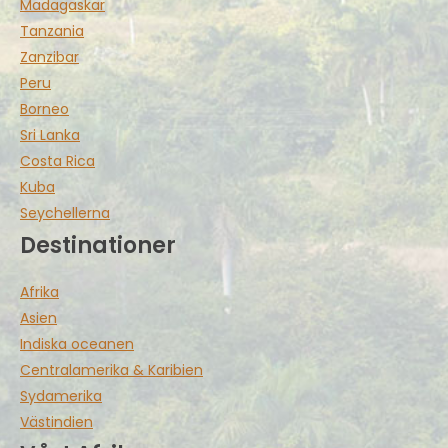
Madagaskar
Tanzania
Zanzibar
Peru
Borneo
Sri Lanka
Costa Rica
Kuba
Seychellerna
Destinationer
Afrika
Asien
Indiska oceanen
Centralamerika & Karibien
Sydamerika
Västindien