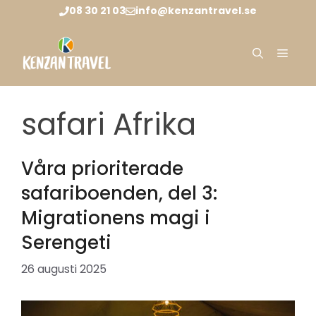
Hoppa
08 30 21 03
info@kenzantravel.se
till
innehåll
Meny
safari Afrika
Våra prioriterade
safariboenden, del 3:
Migrationens magi i
Serengeti
26 augusti 2025