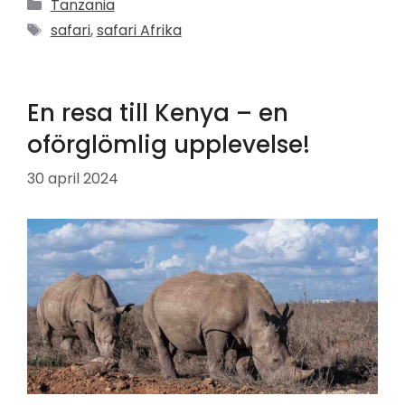
Kategorier
Tanzania
Etiketter
safari
,
safari Afrika
En resa till Kenya – en
oförglömlig upplevelse!
30 april 2024