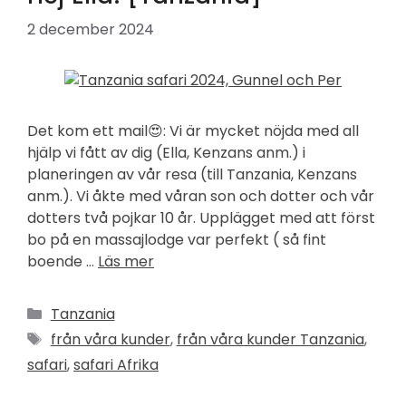
2 december 2024
Det kom ett mail😍: Vi är mycket nöjda med all
hjälp vi fått av dig (Ella, Kenzans anm.) i
planeringen av vår resa (till Tanzania, Kenzans
anm.). Vi åkte med våran son och dotter och vår
dotters två pojkar 10 år. Upplägget med att först
bo på en massajlodge var perfekt ( så fint
boende …
Läs mer
Kategorier
Tanzania
Etiketter
från våra kunder
,
från våra kunder Tanzania
,
safari
,
safari Afrika