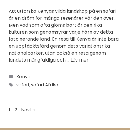
Att utforska Kenyas vilda landskap på en safari
är en dröm för många resenärer världen över.
Men vad som ofta glöms bort är den rika
kulturen som genomsyrar varje hörn av detta
fascinerande land. En resa till Kenya är inte bara
en upptäcktsfärd genom dess variationsrika
nationalparker, utan också en resa genom
landets mångfaldiga och …
Läs mer
Kategorier
Kenya
Etiketter
safari
,
safari Afrika
Sida
Sida
1
2
Nästa
→