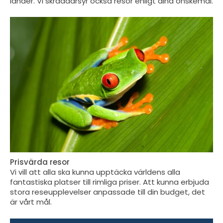
länder. Vi skräddarsyr också resor enligt dina önskemål.
Prisvärda resor
Vi vill att alla ska kunna upptäcka världens alla
fantastiska platser till rimliga priser. Att kunna erbjuda
stora reseupplevelser anpassade till din budget, det
är vårt mål.