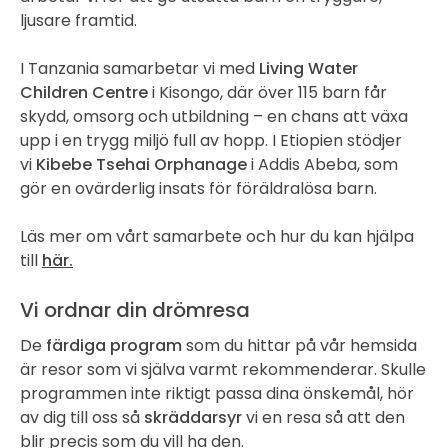
ljusare framtid.
I Tanzania samarbetar vi med
Living Water
Children Centre
i Kisongo, där över 115 barn får
skydd, omsorg och utbildning – en chans att växa
upp i en trygg miljö full av hopp. I Etiopien stödjer
vi
Kibebe Tsehai Orphanage
i Addis Abeba, som
gör en ovärderlig insats för föräldralösa barn.
Läs mer om vårt samarbete och hur du kan hjälpa
till
här.
Vi ordnar din drömresa
De
färdiga program
som du hittar på vår hemsida
är resor som vi själva varmt rekommenderar. Skulle
programmen inte riktigt passa dina önskemål, hör
av dig till oss så
skräddarsyr
vi en resa så att den
blir precis som du vill ha den.