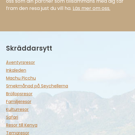
oss som din partner som tillsammans med dig tar
fram den resa just du vill ha.
Läs mer om oss.
Skräddarsytt
Äventyrsresor
Inkaleden
Machu Picchu
Smekmånad på Seychellerna
Bröllopsresor
Familjeresor
Kulturresor
Safari
Resor till Kenya
Temaresor