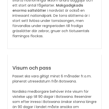
svarta noshörningar liksom andra däggdjur och
ett stort antal fågelarter.
Makgadigkadis
enorma saltslätter
i nordväst är också en
intressant nationalpark. De torra slätterna är i
stort sett livlösa under torrsäsongen, men
förvandlas under regnperioden till frodiga
grässlätter där zebror, gnuer och tiotusentals
flamingos flockas.
Visum och pass
Passet ska vara giltigt minst 6 månader fr.o.m.
planerat utresedatum från Botswana.
Nordiska medborgare behöver inte visum för
vistelse upp till 90 dagar i Botswana. Resenärer
som efter inresa i Botswana önskar stanna längre
än 90 dagar i landet måste ansöka om