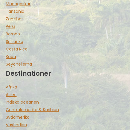
Madagaskar
Tanzania
Zanzibar
Peru
Borneo
Sri Lanka
Costa Rica
Kuba
Seychellerna
Destinationer
Afrika
Asien
Indiska oceanen
Centralamerika & Karibien
Sydamerika
Västindien