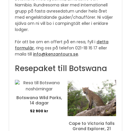
Namibia. Rundresorna sker med internationell
grupp på fasta avresedatum under hela året
med engelsktalande guider/chaufförer. Ni väljer
själva om ni vill bo i campingtält eller i enklare
lodger.
För att be om en offert på en resa, fyll i
detta
formulär
, ring oss på telefon 021-18 16 17 eller
maila till
info@kenzantours.se
.
Resepaket till Botswana
Botswana Wild Parks,
14 dagar
52 900
kr
Cape to Victoria falls
Grand Explorer, 21