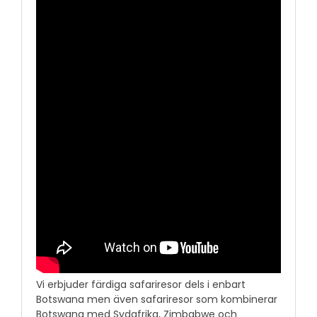
Vi erbjuder färdiga safariresor dels i enbart
Botswana men även safariresor som kombinerar
Botswana med Sydafrika, Zimbabwe och