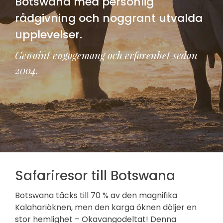
Botswana med personlig
rådgivning och noggrant utvalda
upplevelser.
Genuint engagemang och erfarenhet sedan
2004.
Safariresor till Botswana
Botswana täcks till 70 % av den magnifika
Kalahariöknen, men den karga öknen döljer en
stor hemlighet – Okavangodeltat! Denna