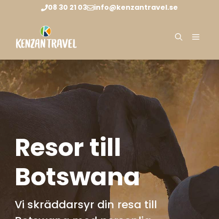
Hoppa
08 30 21 03
info@kenzantravel.se
till
innehåll
Meny
Resor till
Botswana
Vi skräddarsyr din resa till