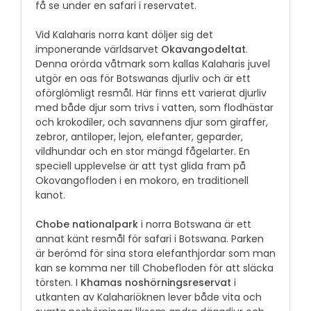
få se under en safari i reservatet.
Vid Kalaharis norra kant döljer sig det
imponerande världsarvet
Okavangodeltat
.
Denna orörda våtmark som kallas Kalaharis juvel
utgör en oas för Botswanas djurliv och är ett
oförglömligt resmål. Här finns ett varierat djurliv
med både djur som trivs i vatten, som flodhästar
och krokodiler, och savannens djur som giraffer,
zebror, antiloper, lejon, elefanter, geparder,
vildhundar och en stor mängd fågelarter. En
speciell upplevelse är att tyst glida fram på
Okovangofloden i en mokoro, en traditionell
kanot.
Chobe nationalpark
i norra Botswana är ett
annat känt resmål för safari i Botswana. Parken
är berömd för sina stora elefanthjordar som man
kan se komma ner till Chobefloden för att släcka
törsten. I
Khamas noshörningsreservat
i
utkanten av Kalahariöknen lever både vita och