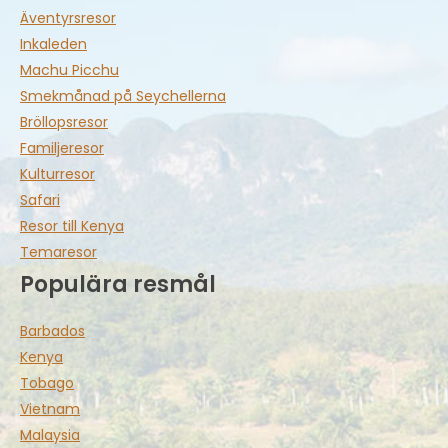
Äventyrsresor
Inkaleden
Machu Picchu
Smekmånad på Seychellerna
Bröllopsresor
Familjeresor
Kulturresor
Safari
Resor till Kenya
Temaresor
Populära resmål
Barbados
Kenya
Tobago
Vietnam
Malaysia