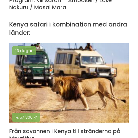
Program: Kili safari – Amboseli / Lake
Nakuru / Masai Mara
Kenya safari i kombination med andra
länder:
13 dagar
57 300
kr
Fr.
Från savannen i Kenya till stränderna på