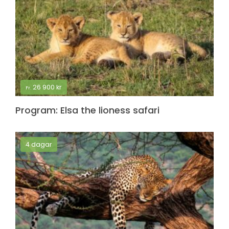
26 900
kr
Fr.
Program: Elsa the lioness safari
4 dagar