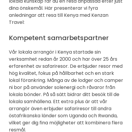
lokala kunskap får du en resa anpassad efter just
dina önskemål. Här presenterar vi fyra
anledningar att resa till Kenya med Kenzan
Travel:
Kompetent samarbetspartner
Vår lokala arrangör i Kenya startade sin
verksamhet redan år 2000 och har över 25 års
erfarenhet av safariresor. De erbjuder resor med
hög kvalitet, fokus på hållbarhet och en stark
lokal förankring. Många av de lodger och camper
ni bor på använder solenergi och råvaror från
lokala bönder. På så sätt bidrar ditt besök till de
lokala samhällena. Ett extra plus är att vår
arrangör även erbjuder safariresor till andra
östafrikanska länder som Uganda och Rwanda,
vilket ger dig fina möjligheter att kombinera flera
resmål.