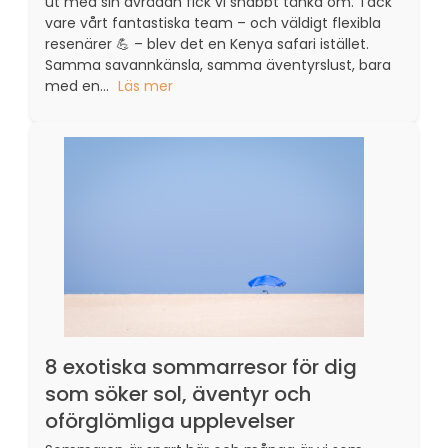
ut med sin avrådan fick vi snabbt tänka om. Tack
vare vårt fantastiska team – och väldigt flexibla
resenärer 💪 – blev det en Kenya safari istället.
Samma savannkänsla, samma äventyrslust, bara
med en...
Läs mer
8 exotiska sommarresor för dig
som söker sol, äventyr och
oförglömliga upplevelser