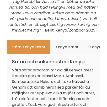
tåg Nairobi till Voi , la till en båttur på lake
Narusa. Sol och bad i Nungwi med två nätter i
Stone Town Zanzibar. Måste bara nämna att
vår guide och chaufför i Kenya, Josef, var helt
fantastisk, en otroligt skicklig förare, kunnig och
mycket trevlig”
– Berit, Kenya/Zanzibar 2025
Våra Kenya resor
Kenya safari
Kenya re
Safari och solsemester i Kenya
Våra safariprogram tar dig till Kenyas mest
ikoniska parker: Masai Mara, Amboseli,
Samburu, Lake Nakuru och Lake Naivasha.
Genom att kombinera flera parker får du
möjlighet att uppleva olika miljöer och arter,
från elefanter och lejon till flamingos och
giraffer. Tack vare god infrastruktur och