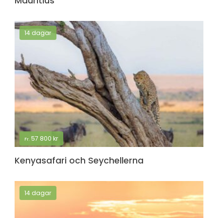
Mauritius
14 dagar
57 800
kr
Fr.
Kenyasafari och Seychellerna
14 dagar