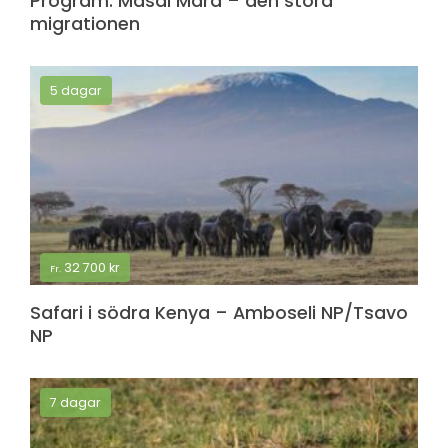
Program: Masai Mara – den stora
migrationen
5 dagar
32 700
kr
Fr.
Safari i södra Kenya – Amboseli NP/Tsavo
NP
7 dagar