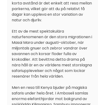
korta avstånd är det enkelt att resa mellan
parkerna, vilket gör att du på relativt få
dagar kan uppleva en stor variation av
natur och djurliv.
Ett av de mest spektakulära
naturfenomenen är den stora migrationen i
Masai Mara under augusti–oktober, när
miljontals gnuer och zebror vandrar över
savannen och korsar floder fulla av
krokodiler. Att bevittna detta drama på
nära håll är en av världens mest storslagna
safariupplevelser och något som lockar
resenärer från hela världen.
Men en resa till Kenya bjuder på magiska
safaris under hela året. I Amboseli samlas
enorma elefanthjordar mot bakgrund av
snöklädda Kilimanjaro, Samburu imponerar