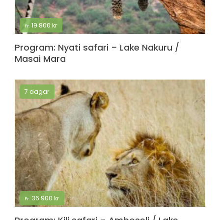
19 800
kr
Fr.
Program: Nyati safari – Lake Nakuru /
Masai Mara
7 dagar
36 900
kr
Fr.