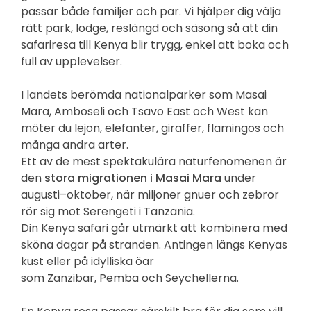
passar både familjer och par. Vi hjälper dig välja
rätt park, lodge, reslängd och säsong så att din
safariresa till Kenya blir trygg, enkel att boka och
full av upplevelser.
I landets berömda nationalparker som Masai
Mara, Amboseli och Tsavo East och West kan
möter du lejon, elefanter, giraffer, flamingos och
många andra arter.
Ett av de mest spektakulära naturfenomenen är
den
stora migrationen i Masai Mara
under
augusti–oktober, när miljoner gnuer och zebror
rör sig mot Serengeti i Tanzania.
Din Kenya safari går utmärkt att kombinera med
sköna dagar på stranden. Antingen längs Kenyas
kust eller på idylliska öar
som
Zanzibar
,
Pemba
och
Seychellerna
.