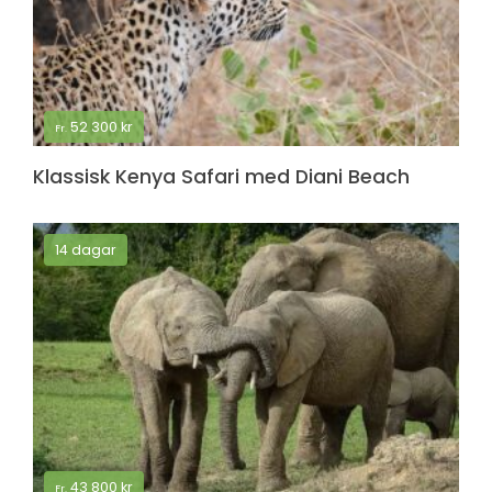
52 300
kr
Fr.
Klassisk Kenya Safari med Diani Beach
14 dagar
43 800
kr
Fr.