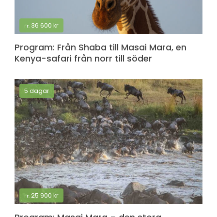
36 600
kr
Fr.
Program: Från Shaba till Masai Mara, en
Kenya-safari från norr till söder
5 dagar
25 900
kr
Fr.