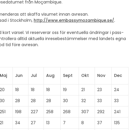
utresedatumet från Moçambique.
enderas att skaffa visumet innan avresan.
ad i Stockholm,
http://www.embassymozambique.se/
.
ort varsel. Vi reserverar oss för eventuella ändringar i pass-
ntrollera alltid aktuella inresebestämmelser med landets egna
d tid före avresan.
Maj
Jun
Jul
Aug
Sept
Okt
Nov
Dec
20
18
18
18
19
21
23
24
30
28
28
28
30
32
33
33
251
198
227
258
268
307
292
241
21
34
27
13
7
8
37
135