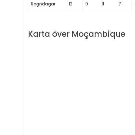
Regndagar
12
9
11
7
Karta över Moçambique