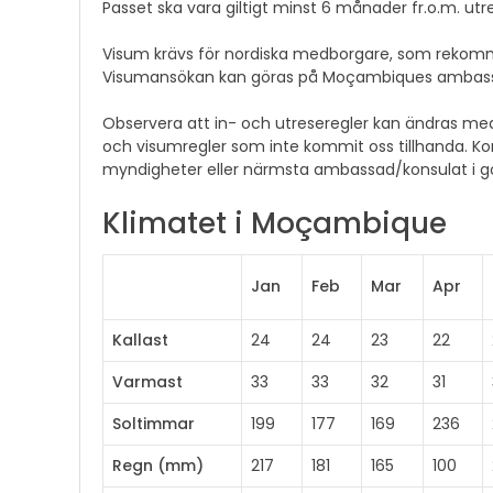
Passet ska vara giltigt minst 6 månader fr.o.m. 
Visum krävs för nordiska medborgare, som rekomm
Visumansökan kan göras på Moçambiques ambass
Observera att in- och utreseregler kan ändras med k
och visumregler som inte kommit oss tillhanda. Ko
myndigheter eller närmsta ambassad/konsulat i go
Klimatet i Moçambique
Jan
Feb
Mar
Apr
Kallast
24
24
23
22
Varmast
33
33
32
31
Soltimmar
199
177
169
236
Regn (mm)
217
181
165
100