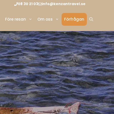
08 30 21 03
info@kenzantravel.se
Före resan
Om oss
Förfrågan