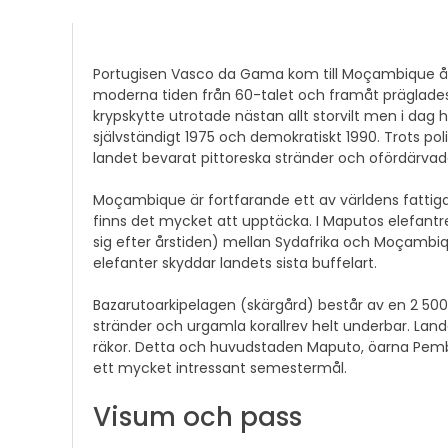
Portugisen Vasco da Gama kom till Moçambique år 1
moderna tiden från 60-talet och framåt präglades 
krypskytte utrotade nästan allt storvilt men i dag
självständigt 1975 och demokratiskt 1990. Trots pol
landet bevarat pittoreska stränder och ofördärvade 
Moçambique är fortfarande ett av världens fattiga
finns det mycket att upptäcka. I Maputos elefantre
sig efter årstiden) mellan Sydafrika och Moçambiq
elefanter skyddar landets sista buffelart.
Bazarutoarkipelagen (skärgård) består av en 2 500
stränder och urgamla korallrev helt underbar. Landet
räkor. Detta och huvudstaden Maputo, öarna Pemba
ett mycket intressant semestermål.
Visum och pass