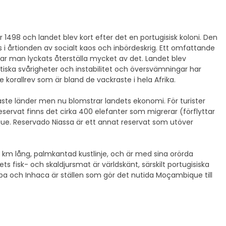
498 och landet blev kort efter det en portugisisk koloni. Den
i årtionden av socialt kaos och inbördeskrig. Ett omfattande
 har man lyckats återställa mycket av det. Landet blev
itiska svårigheter och instabilitet och översvämningar har
korallrev som är bland de vackraste i hela Afrika.
ste länder men nu blomstrar landets ekonomi. För turister
servat finns det cirka 400 elefanter som migrerar (förflyttar
ue. Reservado Niassa är ett annat reservat som utöver
 km lång, palmkantad kustlinje, och är med sina orörda
s fisk- och skaldjursmat är världskänt, särskilt portugisiska
 och Inhaca är ställen som gör det nutida Moçambique till