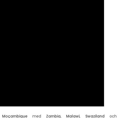
r
Moçambique
med
Zambia
,
Malawi
,
Swaziland
och