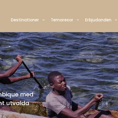
Destinationer
Temaresor
Erbjudanden
ambique med
nt utvalda