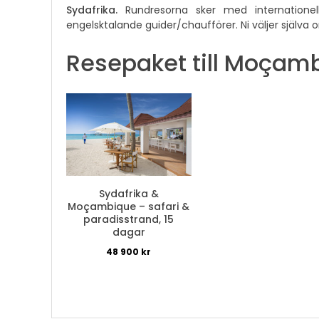
Sydafrika.
Rundresorna sker med internatione
engelsktalande guider/chaufförer. Ni väljer själva om
Resepaket till Moçam
Sydafrika &
Moçambique – safari &
paradisstrand, 15
dagar
48 900
kr