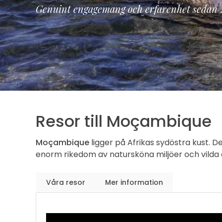
Genuint engagemang och erfarenhet sedan 
Resor till Moçambique
Moçambique
ligger på Afrikas sydöstra kust. D
enorm rikedom av natursköna miljöer och vilda dju
Våra resor
Mer information