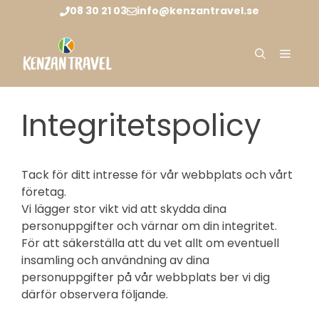
Hoppa
08 30 21 03
info@kenzantravel.se
till
innehåll
Meny
Integritetspolicy
Tack för ditt intresse för vår webbplats och vårt
företag.
Vi lägger stor vikt vid att skydda dina
personuppgifter och värnar om din integritet.
För att säkerställa att du vet allt om eventuell
insamling och användning av dina
personuppgifter på vår webbplats ber vi dig
därför observera följande.