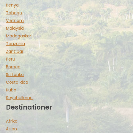
Kenya
Tobago
Vietnam
Malaysia
Madagaskar
Tanzania
Zanzibar
Peru
Borneo
Sri Lanka
Costa Rica
Kuba
Seychellerna
Destinationer
Afrika
Asien