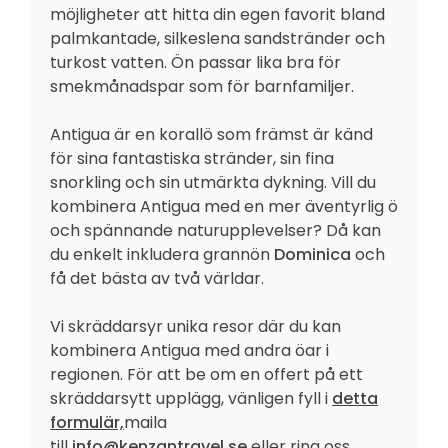
möjligheter att hitta din egen favorit bland
palmkantade, silkeslena sandstränder och
turkost vatten. Ön passar lika bra för
smekmånadspar som för barnfamiljer.
Antigua är en korallö som främst är känd
för sina fantastiska stränder, sin fina
snorkling och sin utmärkta dykning. Vill du
kombinera Antigua med en mer äventyrlig ö
och spännande naturupplevelser? Då kan
du enkelt inkludera grannön
Dominica
och
få det bästa av två världar.
Vi skräddarsyr unika resor där du kan
kombinera Antigua med andra öar i
regionen. För att be om en offert på ett
skräddarsytt upplägg, vänligen fyll i
detta
formulär,
maila
till
info@kenzantravel.se
eller ring oss