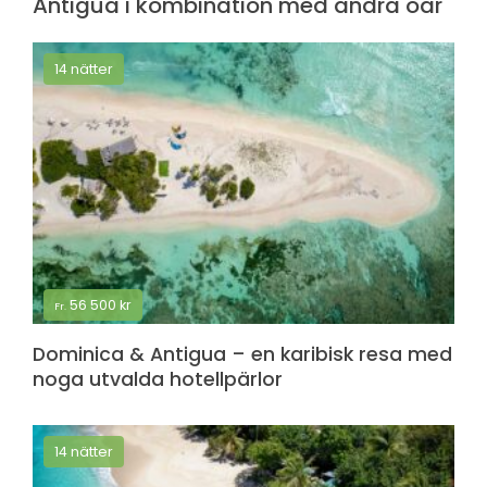
Antigua i kombination med andra öar
14 nätter
56 500
kr
Fr.
Dominica & Antigua – en karibisk resa med
noga utvalda hotellpärlor
14 nätter