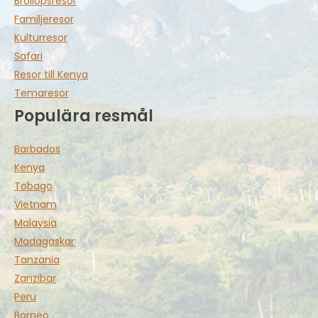
Bröllopsresor
Familjeresor
Kulturresor
Safari
Resor till Kenya
Temaresor
Populära resmål
Barbados
Kenya
Tobago
Vietnam
Malaysia
Madagaskar
Tanzania
Zanzibar
Peru
Borneo