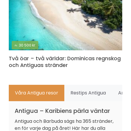
30 500
kr
Fr.
Två öar – två världar: Dominicas regnskog
och Antiguas stränder
Våra Antigua resor
Restips Antigua
Antig
Antigua – Karibiens pärla väntar
Antigua och Barbuda sägs ha 365 stränder,
en för varje dag på året! Här har du alla