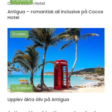
52 400
kr
10 nätter
Fr.
Antigua – romantisk all inclusive på Cocos
Hotel
12 nätter
30 800
kr
Fr.
Upplev äkta öliv på Antigua