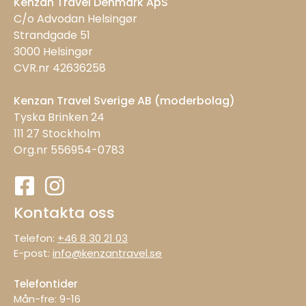
Kenzan Travel Denmark ApS
C/o Advodan Helsingør
Strandgade 51
3000 Helsingør
CVR.nr 42636258
Kenzan Travel Sverige AB (moderbolag)
Tyska Brinken 24
111 27 Stockholm
Org.nr 556954-0783
Kontakta oss
Telefon:
+46 8 30 21 03
E-post:
info@kenzantravel.se
Telefontider
Mån-fre: 9−16