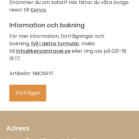
Drömmer du om safari? Här hittar du våra övriga
resor till
Kenya.
Information och bokning
För mer information, förfrågningar och
bokning,
fyll i detta formulär
, maila
till
info@kenzantravel.se
eller ring oss på 021-18
16 17.
Artikelnr: NBOSEY1
Förfrågan
Adress