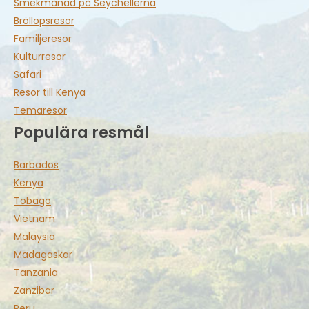
Smekmånad på Seychellerna
Bröllopsresor
Familjeresor
Kulturresor
Safari
Resor till Kenya
Temaresor
Populära resmål
Barbados
Kenya
Tobago
Vietnam
Malaysia
Madagaskar
Tanzania
Zanzibar
Peru