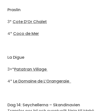
Praslin
3*
Cote D’Or Chalet
4*
Coco de Mer
La Digue
3+*
Patatran Village
4*
Le Domaine de L’Orangeraie
Dag 14: Seychellerna – Skandinavien
Transfer per bil och eventuellt färja till Mahé