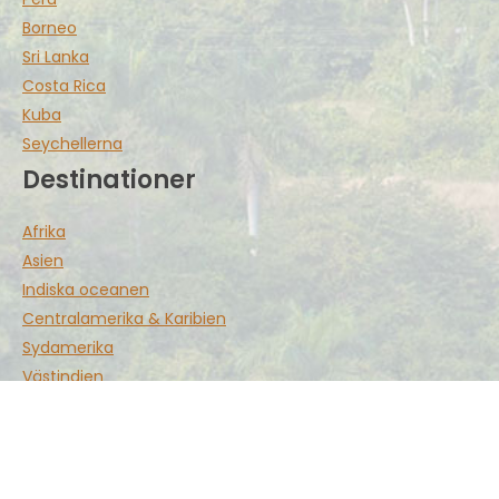
Borneo
Sri Lanka
Costa Rica
Kuba
Seychellerna
Destinationer
Afrika
Asien
Indiska oceanen
Centralamerika & Karibien
Sydamerika
Västindien
Vårt Afrika
Gorillasafari
Kilimanjaro