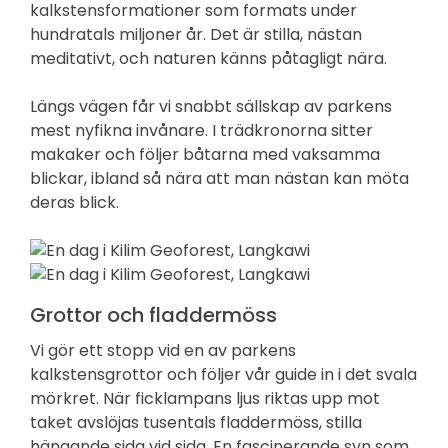
kalkstensformationer som formats under
hundratals miljoner år. Det är stilla, nästan
meditativt, och naturen känns påtagligt nära.
Längs vägen får vi snabbt sällskap av parkens
mest nyfikna invånare. I trädkronorna sitter
makaker och följer båtarna med vaksamma
blickar, ibland så nära att man nästan kan möta
deras blick.
Grottor och fladdermöss
Vi gör ett stopp vid en av parkens
kalkstensgrottor och följer vår guide in i det svala
mörkret. När ficklampans ljus riktas upp mot
taket avslöjas tusentals fladdermöss, stilla
hängande sida vid sida. En fascinerande syn som