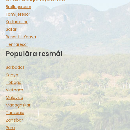
Bröllopsresor
Familjeresor
Kulturresor
Safari
Resor till Kenya
Temaresor
Populära resmål
Barbados
Kenya
Tobago
Vietnam
Malaysia
Madagaskar
Tanzania
Zanzibar
Peru