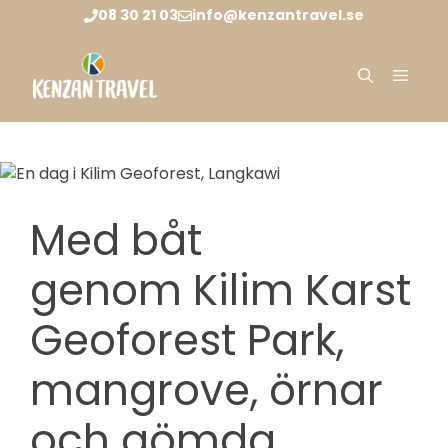
Hoppa
08 30 21 03
info@kenzantravel.se
till
innehåll
Meny
Med båt
genom Kilim Karst
Geoforest Park,
mangrove, örnar
och gömda