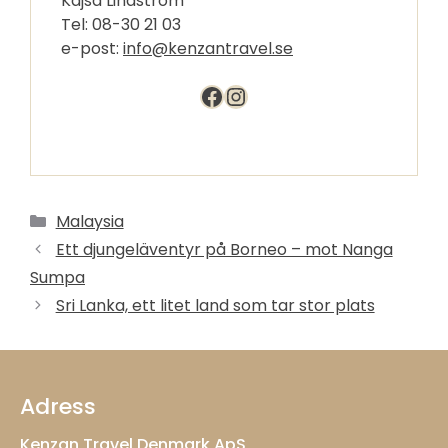
Kajsa Lindström
Tel: 08-30 21 03
e-post:
info@kenzantravel.se
Facebook
Instagram
Kategorier
Malaysia
Ett djungeläventyr på Borneo – mot Nanga
Sumpa
Sri Lanka, ett litet land som tar stor plats
Adress
Kenzan Travel Denmark ApS