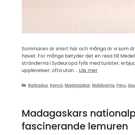
Sommaren är snart här och många är vi som dr
havet. För många betyder det en resa till Mede
stränderna i Sydeuropa fylls med turister, erbju
upplevelser, ofta utan …
Läs mer
Kategorier
Barbados
,
Kenya
,
Madagaskar
,
Maldiverna
,
Peru
,
Sey
Madagaskars nationalp
fascinerande lemuren