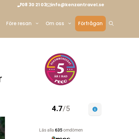
08 30 21 03
info@kenzantravel.se
Före resan
Om oss
Förfrågan
r