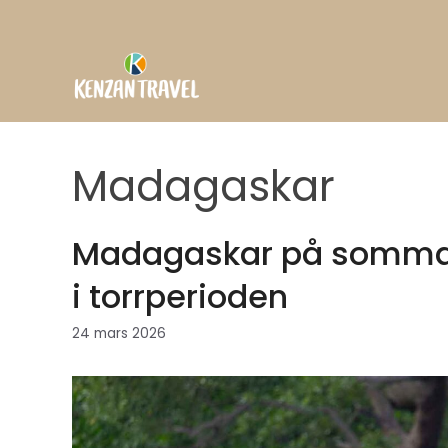
Hoppa
till
innehåll
Madagaskar
Madagaskar på sommare
i torrperioden
24 mars 2026