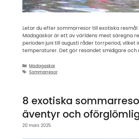
Letar du efter sommarresor till exotiska resmå
Madagaskar är ett av världens mest säregna r
perioden juni till augusti råder torrperiod, vilket
temperaturer. Det gör resandet smidigare och u
Kategorier
Madagaskar
Etiketter
Sommarresor
8 exotiska sommarresor 
äventyr och oförglömli
20 mars 2025