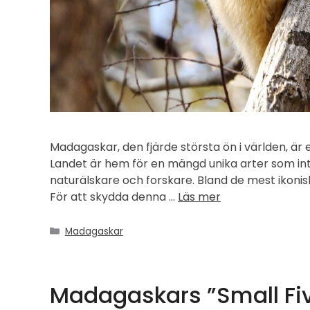
Madagaskar, den fjärde största ön i världen, är
Landet är hem för en mängd unika arter som inte 
naturälskare och forskare. Bland de mest ikon
För att skydda denna …
Läs mer
Kategorier
Madagaskar
Madagaskars ”Small Five