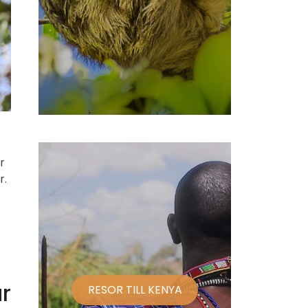
r
r.
r
RESOR TILL KENYA