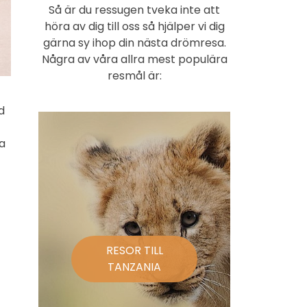
Så är du ressugen tveka inte att
höra av dig till oss så hjälper vi dig
gärna sy ihop din nästa drömresa.
Några av våra allra mest populära
resmål är:
d
ka
RESOR TILL
TANZANIA