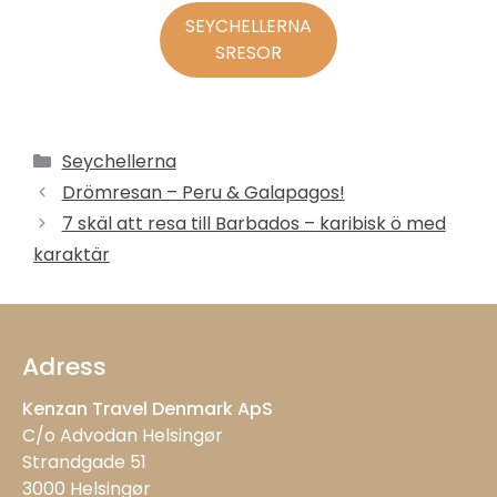
SEYCHELLERNA
SRESOR
Kategorier
Seychellerna
Drömresan – Peru & Galapagos!
7 skäl att resa till Barbados – karibisk ö med
karaktär
Adress
Kenzan Travel Denmark ApS
C/o Advodan Helsingør
Strandgade 51
3000 Helsingør