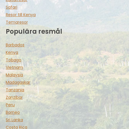
Safari
Resor till Kenya
Temaresor
Populära resmål
Barbados
Kenya
Tobago
Vietnam
Malaysia
Madagaskar
Tanzania
Zanzibar
Peru
Borneo
Sri Lanka
Costa Rica