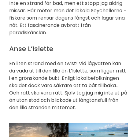
Inte en strand för bad, men ett stopp jag aldrig
missar. Här möter man det lokala Seychellerna –
fiskare som rensar dagens fångst och lagar sina
nät. Ett fascinerande avbrott från
paradiskänslan.
Anse L’Islette
En liten strand med en twist! Vid lågvatten kan
du vada ut till den lilla ön L’Islette, som ligger mitt
i en grönskande bukt. Enligt lokalbefolkningen
ska det dock vara säkrare att ta båt tillbaka…
Och rätt ska vara rätt. Själv tog jag mig inte ut på
ön utan stod och blickade ut längtansfull från
den lilla stranden mittemot.