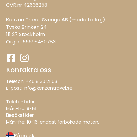
CVR.nr 42636258
Kenzan Travel Sverige AB (moderbolag)
Tyska Brinken 24
111 27 Stockholm
Org.nr 556954-0783
Kontakta oss
Telefon:
+46 8 30 21 03
E-post:
info@kenzantravel.se
Telefontider
Mån-fre: 9−16
Besökstider
Mån−fre: 10−16, endast förbokade möten.
På norsk