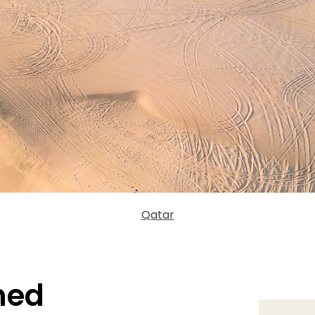
Qatar
med