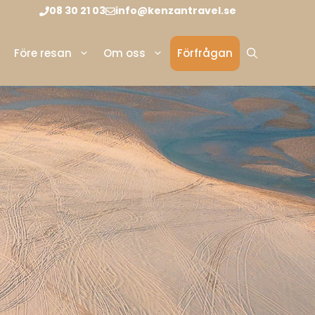
08 30 21 03
info@kenzantravel.se
Före resan
Om oss
Förfrågan