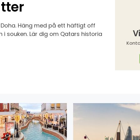
tter
i Doha. Häng med på ett häftigt off
V
 i souken. Lär dig om Qatars historia
Konta