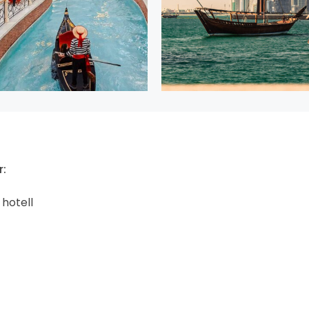
r:
 hotell