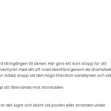
 till ingången till öknen. Här görs ett kort stopp för att
r äventyret med din off road ökenfärd genom de dramatis
l-Adaid, stopp vid den höga Sheraton sanddynen och vid
ags att återvända mot storstaden.
du tar det lugnt och skönt vid poolen eller stranden under