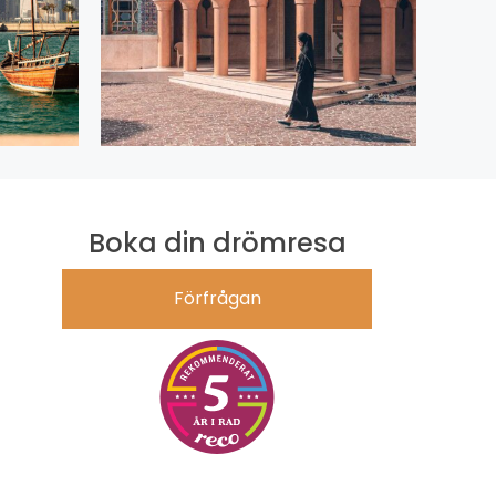
Boka din drömresa
Förfrågan