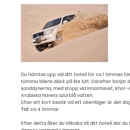
Du hämtas upp vid ditt hotell för ca 1 timmes färd
tömma bilens däck på lite luft. Därefter börja
sanddynerna, med stopp vid innanhavet, Khor-A
Arabiska havets azurblå vatten.
Efter ett kort besök vid ett ökenläger är det d
Tid:
ca 4 timmar
Efter detta åker du tillbaka till ditt hotell där 