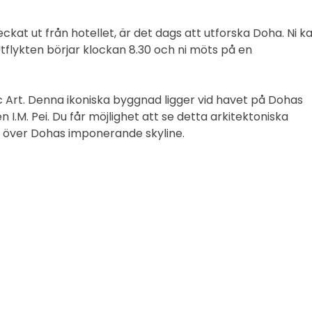
eckat ut från hotellet, är det dags att utforska Doha. Ni k
tflykten börjar klockan 8.30 och ni möts på en
c Art. Denna ikoniska byggnad ligger vid havet på Dohas
I.M. Pei. Du får möjlighet att se detta arkitektoniska
 över Dohas imponerande skyline.