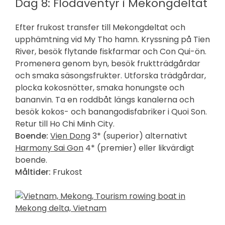
Dag 8: Flodäventyr i Mekongdeltat
Efter frukost transfer till Mekongdeltat och
upphämtning vid My Tho hamn. Kryssning på Tien
River, besök flytande fiskfarmar och Con Qui-ön.
Promenera genom byn, besök fruktträdgårdar
och smaka säsongsfrukter. Utforska trädgårdar,
plocka kokosnötter, smaka honungste och
bananvin. Ta en roddbåt längs kanalerna och
besök kokos- och banangodisfabriker i Quoi Son.
Retur till Ho Chi Minh City.
Boende:
Vien Dong
3* (superior) alternativt
Harmony Sai Gon
4* (premier) eller likvärdigt
boende.
Måltider:
Frukost