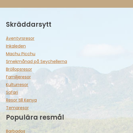
Skräddarsytt
Äventyrsresor
Inkaleden
Machu Picchu
Smekmånad på Seychellerna
Bröllopsresor
Familjeresor
Kulturresor
Safari
Resor till Kenya
Temaresor
Populära resmål
Barbados