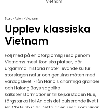
Vietnam
Start
»
Asien
»
Vietnam
Upplev klassiska
Vietnam
Följ med på en oförglömlig resa genom
Vietnams mest ikoniska platser, där
urgammal historia möter levande kultur,
storslagen natur och genuina möten med
vardagslivet. Från Hanois charmiga gränder
och Halong Bays sagolika
kalkstensformationer till kejsarstaden Hue,
färgstarka Hoi An och det pulserande livet i
Ho Chi Minh City. Detta är en resa som visar