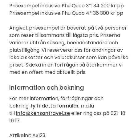
Prisexempel inklusive Phu Quoc 3*: 34 200 kr pp
Prisexempel inklusive Phu Quoc 4* 36 300 kr pp
Angivet prisexempel är baserat på två personer
som reser tillsammans till lägsta pris. Priserna
varierar utifrån säsong, boendestandard och
platstillgång. Vi reserverar oss för ändringar av
lokala skatter och valutakurser som kan påverka
priset. Skicka in en förfrågan så återkommer vi
med en offert med aktuellt pris.
Information och bokning
För mer information, förfrågningar och
bokning,
fyll i detta formulär
, maila
till
info@kenzantravel.se
eller ring oss på 021-18
16 17.
Artikelnr: ASI23