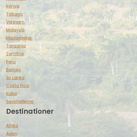
Kenya
Tobago
Vietnam
Malaysia
Madagaskar
Tanzania
Zanzibar
Peru
Borneo
Sri Lanka
Costa Rica
Kuba
Seychellerna
Destinationer
Afrika
Asien