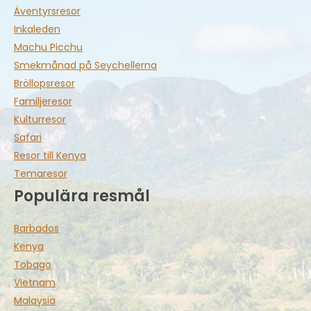
Äventyrsresor
Inkaleden
Machu Picchu
Smekmånad på Seychellerna
Bröllopsresor
Familjeresor
Kulturresor
Safari
Resor till Kenya
Temaresor
Populära resmål
Barbados
Kenya
Tobago
Vietnam
Malaysia