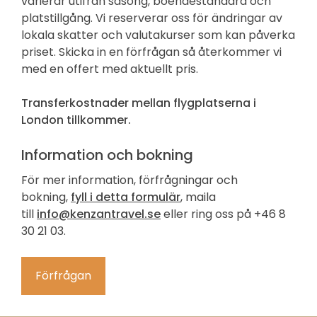
varierar utifrån säsong, boendestandard och
platstillgång. Vi reserverar oss för ändringar av
lokala skatter och valutakurser som kan påverka
priset. Skicka in en förfrågan så återkommer vi
med en offert med aktuellt pris.
Transferkostnader mellan flygplatserna i
London tillkommer.
Information och bokning
För mer information, förfrågningar och
bokning,
fyll i detta formulär
, maila
till
info@kenzantravel.se
eller ring oss på +46 8
30 21 03.
Förfrågan