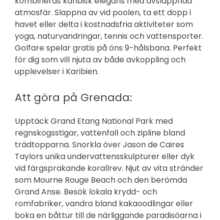
kombineras karibisk elegans med avslappnad
atmosfär. Slappna av vid poolen, ta ett dopp i
havet eller delta i kostnadsfria aktiviteter som
yoga, naturvandringar, tennis och vattensporter.
Golfare spelar gratis på öns 9-hålsbana. Perfekt
för dig som vill njuta av både avkoppling och
upplevelser i Karibien.
Att göra på Grenada:
Upptäck Grand Etang National Park med
regnskogsstigar, vattenfall och zipline bland
trädtopparna. Snorkla över Jason de Caires
Taylors unika undervattensskulpturer eller dyk
vid färgsprakande korallrev. Njut av vita stränder
som Mourne Rouge Beach och den berömda
Grand Anse. Besök lokala krydd- och
romfabriker, vandra bland kakaoodlingar eller
boka en båttur till de närliggande paradisöarna i