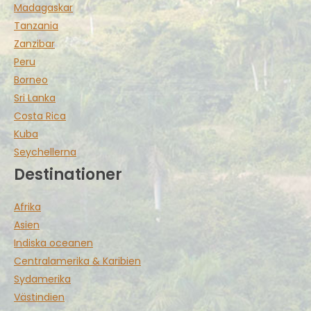
Madagaskar
Tanzania
Zanzibar
Peru
Borneo
Sri Lanka
Costa Rica
Kuba
Seychellerna
Destinationer
Afrika
Asien
Indiska oceanen
Centralamerika & Karibien
Sydamerika
Västindien