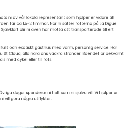
s ni av vår lokala representant som hjälper er vidare till
rden tar ca 1,5-2 timmar. När ni sätter fötterna på La Digue
jälvklart blir ni även här mötta att transporterade till ert
dfullt och exotiskt gästhus med varm, personlig service. Här
 St Cloud, alla nära öns vackra stränder. Boendet är bekvämt
s med cykel eller till fots.
riga dagar spenderar ni helt som ni själva vill. Vi hjälper er
 vill göra några utflykter.