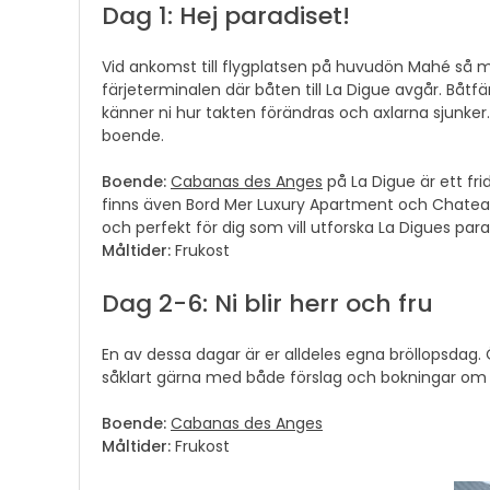
Dag 1: Hej paradiset!
Vid ankomst till flygplatsen på huvudön Mahé så möt
färjeterminalen där båten till La Digue avgår. Båtfä
känner ni hur takten förändras och axlarna sjunker. S
boende.
Boende:
Cabanas des Anges
på La Digue är ett fri
finns även Bord Mer Luxury Apartment och Chateau
och perfekt för dig som vill utforska La Digues paradi
Måltider:
Frukost
Dag 2-6: Ni blir herr och fru
En av dessa dagar är er alldeles egna bröllopsdag. Öv
såklart gärna med både förslag och bokningar om ni
Boende:
Cabanas des Anges
Måltider:
Frukost