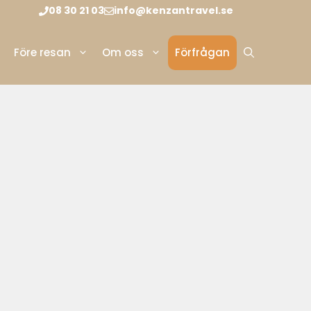
08 30 21 03
info@kenzantravel.se
Före resan
Om oss
Förfrågan