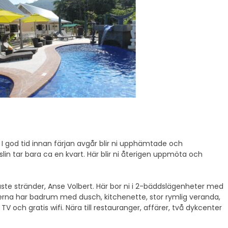
 I god tid innan färjan avgår blir ni upphämtade och
raslin tar bara ca en kvart. Här blir ni återigen uppmöta och
raste stränder, Anse Volbert. Här bor ni i 2-bäddslägenheter med
eterna har badrum med dusch, kitchenette, stor rymlig veranda,
V och gratis wifi. Nära till restauranger, affärer, två dykcenter