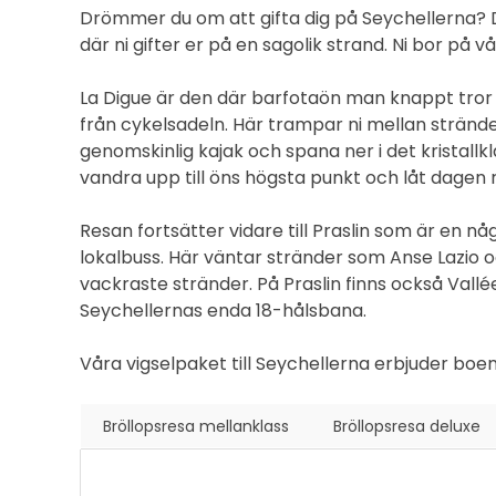
Drömmer du om att gifta dig på Seychellerna? Då
där ni gifter er på en sagolik strand. Ni bor på v
La Digue är den där barfotaön man knappt tror fin
från cykelsadeln. Här trampar ni mellan stränder
genomskinlig kajak och spana ner i det kristallkla
vandra upp till öns högsta punkt och låt dagen r
Resan fortsätter vidare till Praslin som är en nå
lokalbuss. Här väntar stränder som
Anse Lazio
o
vackraste stränder. På Praslin finns också
Vallé
Seychellernas enda 18-hålsbana.
Våra vigselpaket till Seychellerna erbjuder boend
Bröllopsresa mellanklass
Bröllopsresa deluxe