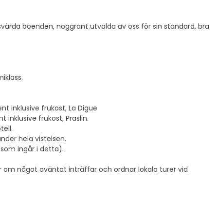
isvärda boenden, noggrant utvalda av oss för sin standard, bra
iklass.
t inklusive frukost, La Digue
 inklusive frukost, Praslin.
tell.
under hela vistelsen.
som ingår i detta).
r om något oväntat inträffar och ordnar lokala turer vid