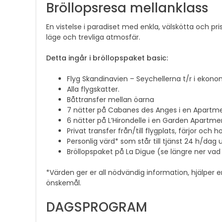
Bröllopsresa mellanklass
En vistelse i paradiset med enkla, välskötta och pr
läge och trevliga atmosfär.
Detta ingår i bröllopspaket basic:
Flyg Skandinavien – Seychellerna t/r i ekonom
Alla flygskatter.
Båttransfer mellan öarna
7 nätter på Cabanes des Anges i en Apartmen
6 nätter på L’Hirondelle i en Garden Apartment
Privat transfer från/till flygplats, färjor och ho
Personlig värd* som står till tjänst 24 h/dag 
Bröllopspaket på La Digue (se längre ner vad 
*Värden ger er all nödvändig information, hjälper e
önskemål.
DAGSPROGRAM