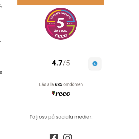
,
r
s
Följ oss på sociala medier: