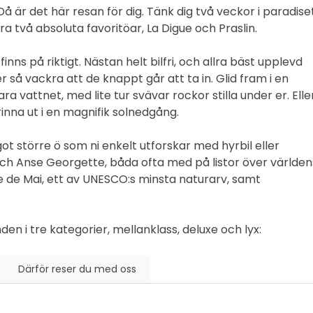
 är det här resan för dig. Tänk dig två veckor i paradiset
åra två absoluta favoritöar,
La Digue
och
Praslin
.
ns på riktigt. Nästan helt bilfri, och allra bäst upplevd
 så vackra att de knappt går att ta in. Glid fram i en
ra vattnet, med lite tur svävar rockor stilla under er. Elle
inna ut i en magnifik solnedgång.
got större ö som ni enkelt utforskar med hyrbil eller
ch
Anse Georgette
, båda ofta med på listor över världen
e de Mai,
ett av
UNESCO
:s minsta naturarv, samt
en i tre kategorier, mellanklass, deluxe och lyx:
Därför reser du med oss