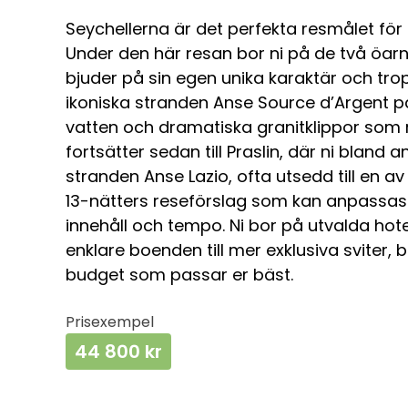
Seychellerna
är det perfekta resmålet för 
Under den här resan bor ni på de två öar
bjuder på sin egen unika karaktär och trop
ikoniska stranden
Anse Source d’Argent
p
vatten och dramatiska granitklippor som 
fortsätter sedan till Praslin, där ni blan
stranden
Anse Lazio
, ofta utsedd till en a
13-nätters reseförslag som kan anpassas 
innehåll och tempo. Ni bor på utvalda hotel
enklare boenden till mer exklusiva sviter,
budget som passar er bäst.
Prisexempel
44 800 kr