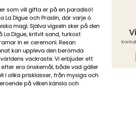
er som vill gifta er på en paradisö!
na
La Digue
och
Praslin
, där varje ö
iska magi. Själva vigseln sker på den
V
å La Digue, kritvit sand, turkost
ramar in er ceremoni. Resan
Kontak
d annat kan uppleva den berömda
v världens vackraste. Vi erbjuder ett
efter era önskemål, både vad gäller
l i olika prisklasser, från mysiga och
 beroende på vilken känsla och