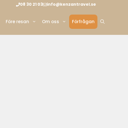
08 30 21 03
info@kenzantravel.se
Före resan
Om oss
Förfrågan