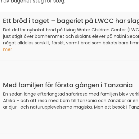
en av bageriet steg för steg:
Ett bröd i taget – bageriet på LWCC har sla
Det doftar nybakat bröd på Living Water Children Center (LWCC
just stigit över barnhemmet och skolans elever på Yakini Secon
något alldeles särskilt, färskt, varmt bröd som bakats bara timm
mer
Med familjen för första gången i Tanzania
En sedan länge efterlängtad safariresa med familjen blev verklig
Afrika – och att resa med barn till Tanzania och Zanzibar är en
är djur- och naturupplevelserna magiska. Men ett besök i Tanz