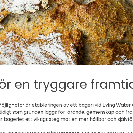
 för en tryggare framti
öjligheter
är etableringen av ett bageri vid Living Water
idigt som grunden läggs för lärande, gemenskap och framt
är bageriet ett viktigt steg mot en mer hållbar och själv