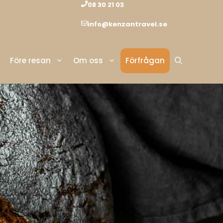
08 30 21 03
info@kenzantravel.se
Före resan
Om oss
Förfrågan