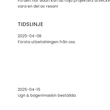
På den här sidan kan du följa projektets utveck
vara en del av resan!
TIDSLINJE
2025-04-08
Första utbetalningen från oss.
2025-04-15
Ugn & bagerimaskin beställda.