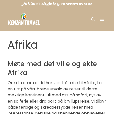
Hoppa
08 30 21 03
info@kenzantravel.se
till
innehåll
Meny
Afrika
Møte med det ville og ekte
Afrika
Om din drøm alltid har vært å reise til Afrika, ta
en titt på vårt brede utvalg av reiser til dette
mektige kontinent. Bli med oss på safari, nyt av
en solferie eller dra bort på bryllupsreise. Vi tilbyr
både ferdige og skreddersydde reiser med
interessante, genuine og spennende opplevelser