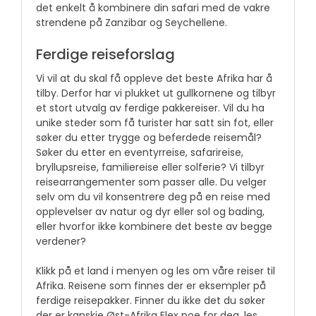
det enkelt å kombinere din safari med de vakre
strendene på Zanzibar og Seychellene.
Ferdige reiseforslag
Vi vil at du skal få oppleve det beste Afrika har å
tilby. Derfor har vi plukket ut gullkornene og tilbyr
et stort utvalg av ferdige pakkereiser. Vil du ha
unike steder som få turister har satt sin fot, eller
søker du etter trygge og beferdede reisemål?
Søker du etter en eventyrreise, safarireise,
bryllupsreise, familiereise eller solferie? Vi tilbyr
reisearrangementer som passer alle. Du velger
selv om du vil konsentrere deg på en reise med
opplevelser av natur og dyr eller sol og bading,
eller hvorfor ikke kombinere det beste av begge
verdener?
Klikk på et land i menyen og les om våre reiser til
Afrika. Reisene som finnes der er eksempler på
ferdige reisepakker. Finner du ikke det du søker
der er kanskje Øst-Afrika Flex noe for deg, les