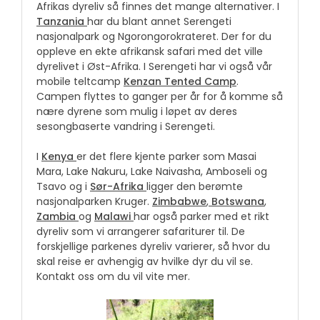
Afrikas dyreliv så finnes det mange alternativer. I
Tanzania
har du blant annet Serengeti
nasjonalpark og Ngorongorokrateret. Der for du
oppleve en ekte afrikansk safari med det ville
dyrelivet i Øst-Afrika. I Serengeti har vi også vår
mobile teltcamp
Kenzan Tented Camp
.
Campen flyttes to ganger per år for å komme så
nære dyrene som mulig i løpet av deres
sesongbaserte vandring i Serengeti.
I
Kenya
er det flere kjente parker som Masai
Mara, Lake Nakuru, Lake Naivasha, Amboseli og
Tsavo og i
Sør-Afrika
ligger den berømte
nasjonalparken Kruger.
Zimbabwe
,
Botswana
,
Zambia
og
Malawi
har også parker med et rikt
dyreliv som vi arrangerer safariturer til. De
forskjellige parkenes dyreliv varierer, så hvor du
skal reise er avhengig av hvilke dyr du vil se.
Kontakt oss om du vil vite mer.