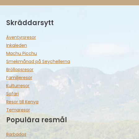
Skräddarsytt
Äventyrsresor
Inkaleden
Machu Picchu
Smekmånad på Seychellerna
Bröllopsresor
Familjeresor
Kulturresor
Safari
Resor till Kenya
Temaresor
Populära resmål
Barbados