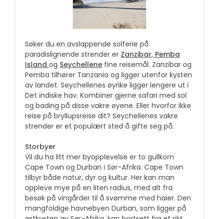
Søker du en avslappende solferie på
paradislignende strender er
Zanzibar
,
Pemba
Island
og
Seychellene
fine reisemål. Zanzibar og
Pemba tilhører Tanzania og ligger utenfor kysten
av landet. Seychellenes øyrike ligger lengere ut i
Det indiske hav. Kombiner gjerne safari med sol
og bading på disse vakre øyene. Eller hvorfor ikke
reise på bryllupsreise dit? Seychellenes vakre
strender er et populært sted å gifte seg på.
Storbyer
Vil du ha litt mer byopplevelse er to gullkorn
Cape Town og Durban i Sør-Afrika. Cape Town
tilbyr både natur, dyr og kultur. Her kan man
oppleve mye på en liten radius, med alt fra
besøk på vingårder til å svømme med haier. Den
mangfoldige havnebyen Durban, som ligger på
østkysten av Sør-Afrika, kan bortsett fra et rikt