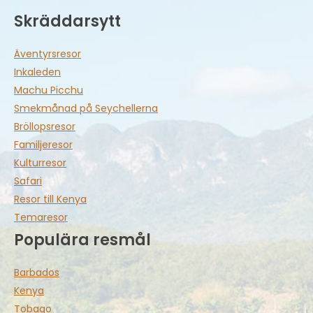
Skräddarsytt
Äventyrsresor
Inkaleden
Machu Picchu
Smekmånad på Seychellerna
Bröllopsresor
Familjeresor
Kulturresor
Safari
Resor till Kenya
Temaresor
Populära resmål
Barbados
Kenya
Tobago